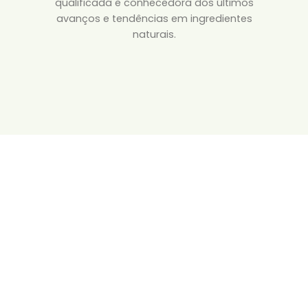
qualificada e conhecedora dos últimos
avanços e tendências em ingredientes
naturais.
Greenact © 2023 Todos os direitos reservados